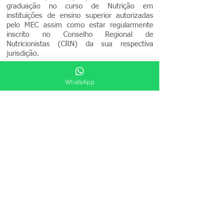
graduação no curso de Nutrição em
instituições de ensino superior autorizadas
pelo MEC assim como estar regularmente
inscrito no Conselho Regional de
Nutricionistas (CRN) da sua respectiva
jurisdição.
Agende uma Consulta
WhatsApp
Faça o agendamento online.
É fácil, rápido e seguro.
QSC 03 LOTE 02 TAGUATINGA SUL -
DF
Tel: (61) 3543-8887 / 99587-6121
WhatsApp