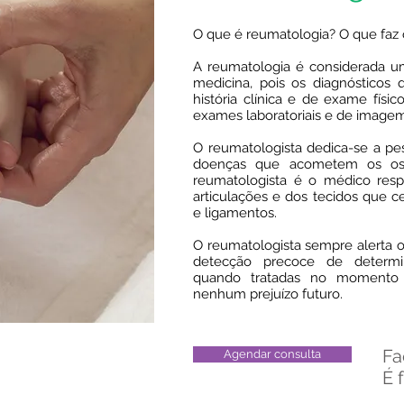
O que é reumatologia? O que faz
A reumatologia é considerada u
medicina, pois os diagnóstic
história clínica e de exame físi
exames laboratoriais e de imagem
O reumatologista dedica-se a pesq
doenças que acometem os oss
reumatologista é o médico resp
articulações e dos tecidos que 
e ligamentos.
O reumatologista sempre alerta 
detecção precoce de determi
quando tratadas no momento c
nenhum prejuízo futuro.
Fa
Agendar consulta
É 