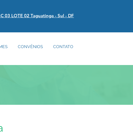
C 03 LOTE 02 Taguatinga - Sul - DF
MES
CONVÊNIOS
CONTATO
a